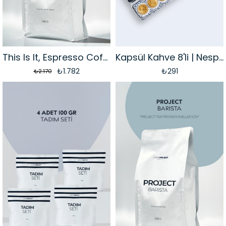
This Is It, Espresso Coffee (Toptan)
Kapsül Kahve 8'li | Nespresso Uyumlu
₺1.782
₺291
₺2.170