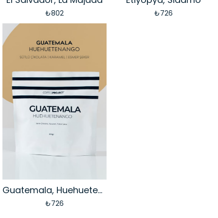
₺802
₺726
Guatemala, Huehuetenango
₺726