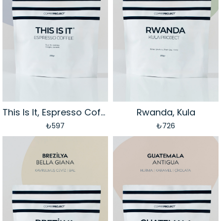
This Is It, Espresso Coffee
Rwanda, Kula
₺597
₺726