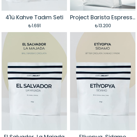
4'lü Kahve Tadım Seti
Project Barista Espresso
₺1.691
₺13.200
El Salvador, La Majada
Etiyopya, Sidamo