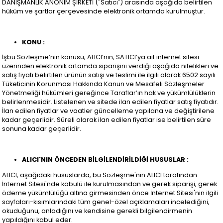
DANIŞMANLIK ANONİM ŞİRKETİ ("Satıcı") arasında aşağıda belirtilen
hüküm ve şartlar çerçevesinde elektronik ortamda kurulmuştur.
KONU :
İşbu Sözleşme’nin konusu; ALICI’nın, SATICI’ya ait internet sitesi
üzerinden elektronik ortamda siparişini verdiği aşağıda nitelikleri ve
satış fiyatı belirtilen ürünün satışı ve teslimi ile ilgili olarak 6502 sayılı
Tüketicinin Korunması Hakkında Kanun ve Mesafeli Sözleşmeler
Yönetmeliği hükümleri gereğince Taraflar’ın hak ve yükümlülüklerin
belirlenmesidir. Listelenen ve sitede ilan edilen fiyatlar satış fiyatıdır.
İlan edilen fiyatlar ve vaatler güncelleme yapılana ve değiştirilene
kadar geçerlidir. Süreli olarak ilan edilen fiyatlar ise belirtilen süre
sonuna kadar geçerlidir.
ALICI'NIN ÖNCEDEN BİLGİLENDİRİLDİĞİ HUSUSLAR :
ALICI, aşağıdaki hususlarda, bu Sözleşme'nin ALICI tarafından
İnternet Sitesi'nde kabulü ile kurulmasından ve gerek siparişi, gerek
ödeme yükümlülüğü altına girmesinden önce İnternet Sitesi'nin ilgili
sayfaları-kısımlarındaki tüm genel-özel açıklamaları incelediğini,
okuduğunu, anladığını ve kendisine gerekli bilgilendirmenin
yapıldığını kabul eder.