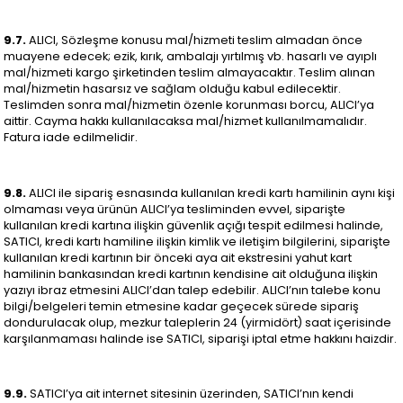
9.7.
ALICI, Sözleşme konusu mal/hizmeti teslim almadan önce
muayene edecek; ezik, kırık, ambalajı yırtılmış vb. hasarlı ve ayıplı
mal/hizmeti kargo şirketinden teslim almayacaktır. Teslim alınan
mal/hizmetin hasarsız ve sağlam olduğu kabul edilecektir.
Teslimden sonra mal/hizmetin özenle korunması borcu, ALICI’ya
aittir. Cayma hakkı kullanılacaksa mal/hizmet kullanılmamalıdır.
Fatura iade edilmelidir.
9.8.
ALICI ile sipariş esnasında kullanılan kredi kartı hamilinin aynı kişi
olmaması veya ürünün ALICI’ya tesliminden evvel, siparişte
kullanılan kredi kartına ilişkin güvenlik açığı tespit edilmesi halinde,
SATICI, kredi kartı hamiline ilişkin kimlik ve iletişim bilgilerini, siparişte
kullanılan kredi kartının bir önceki aya ait ekstresini yahut kart
hamilinin bankasından kredi kartının kendisine ait olduğuna ilişkin
yazıyı ibraz etmesini ALICI’dan talep edebilir. ALICI’nın talebe konu
bilgi/belgeleri temin etmesine kadar geçecek sürede sipariş
dondurulacak olup, mezkur taleplerin 24 (yirmidört) saat içerisinde
karşılanmaması halinde ise SATICI, siparişi iptal etme hakkını haizdir.
9.9.
SATICI’ya ait internet sitesinin üzerinden, SATICI’nın kendi