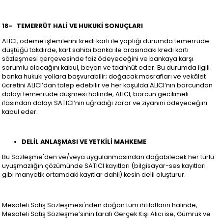
18-
TEMERRÜT HALİ VE HUKUKİ SONUÇLARI
ALICI, ödeme işlemlerini kredi kartı ile yaptığı durumda temerrüde
düştüğü takdirde, kart sahibi banka ile arasındaki kredi kartı
sözleşmesi çerçevesinde faiz ödeyeceğini ve bankaya karşı
sorumlu olacağını kabul, beyan ve taahhüt eder. Bu durumda ilgili
banka hukuki yollara başvurabilir; doğacak masrafları ve vekâlet
ücretini ALICI’dan talep edebilir ve her koşulda ALICI’nın borcundan
dolayı temerrüde düşmesi halinde, ALICI, borcun gecikmeli
ifasından dolayı SATICI’nın uğradığı zarar ve ziyanını ödeyeceğini
kabul eder.
DELİL ANLAŞMASI VE YETKİLİ MAHKEME
Bu Sözleşme'den ve/veya uygulanmasından doğabilecek her türlü
uyuşmazlığın çözümünde SATICI kayıtları (bilgisayar-ses kayıtları
gibi manyetik ortamdaki kayıtlar dahil) kesin delil oluşturur.
Mesafeli Satış Sözleşmesi'nden doğan tüm ihtilafların halinde,
Mesafeli Satış Sözleşme’sinin tarafı Gerçek Kişi Alıcı ise, Gümrük ve