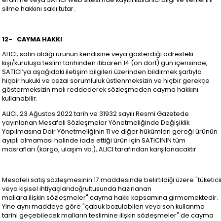
silme hakkını saklı tutar.
12-
CAYMA HAKKI
ALICI; satın aldığı ürünün kendisine veya gösterdiği adresteki
kişi/kuruluşa teslim tarihinden itibaren 14 (on dört) gün içerisinde,
SATICI’ya aşağıdaki iletişim bilgileri üzerinden bildirmek şartıyla
hiçbir hukuki ve cezai sorumluluk üstlenmeksizin ve hiçbir gerekçe
göstermeksizin malı reddederek sözleşmeden cayma hakkını
kullanabilir.
ALICI, 23 Ağustos 2022 tarih ve 31932 sayılı Resmi Gazetede
yayınlanan Mesafeli Sözleşmeler Yönetmeliğinde Değişiklik
Yapılmasına Dair Yönetmeliğinin 11 ve diğer hükümleri gereği ürünün
ayıplı olmaması halinde iade ettiği ürün için SATICININ tüm
masrafları (kargo, ulaşım vb.), ALICI tarafından karşılanacaktır.
Mesafeli satış sözleşmesinin 17.maddesinde belirtildiği üzere "tüketici
veya kişisel ihtiyaçlarıdoğrultusunda hazırlanan
mallara ilişkin sözleşmeler" cayma hakkı kapsamına girmemektedir.
Yine aynı maddeye göre "çabuk bozulabilen veya son kullanma
tarihi geçebilecek malların teslimine ilişkin sözleşmeler" de cayma