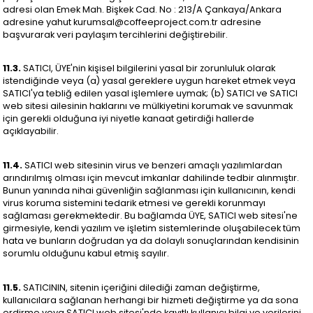
adresi olan Emek Mah. Bişkek Cad. No : 213/A Çankaya/Ankara
adresine yahut
kurumsal@coffeeproject.com.tr
adresine
başvurarak veri paylaşım tercihlerini değiştirebilir.
11.3.
SATICI, ÜYE'nin kişisel bilgilerini yasal bir zorunluluk olarak
istendiğinde veya (a) yasal gereklere uygun hareket etmek veya
SATICI'ya tebliğ edilen yasal işlemlere uymak; (b) SATICI ve SATICI
web sitesi ailesinin haklarını ve mülkiyetini korumak ve savunmak
için gerekli olduğuna iyi niyetle kanaat getirdiği hallerde
açıklayabilir.
11.4.
SATICI web sitesinin virus ve benzeri amaçlı yazılımlardan
arındırılmış olması için mevcut imkanlar dahilinde tedbir alınmıştır.
Bunun yanında nihai güvenliğin sağlanması için kullanıcının, kendi
virus koruma sistemini tedarik etmesi ve gerekli korunmayı
sağlaması gerekmektedir. Bu bağlamda ÜYE, SATICI web sitesi'ne
girmesiyle, kendi yazılım ve işletim sistemlerinde oluşabilecek tüm
hata ve bunların doğrudan ya da dolaylı sonuçlarından kendisinin
sorumlu olduğunu kabul etmiş sayılır.
11.5.
SATICININ, sitenin içeriğini dilediği zaman değiştirme,
kullanıcılara sağlanan herhangi bir hizmeti değiştirme ya da sona
erdirme veya SATICI web sitesi'nde kayıtlı kullanıcı bilgi ve verilerini