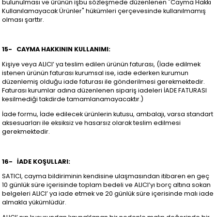
bulunulması ve ürünün işbu sözleşmede düzenlenen "Cayma Hakkı
Kullanılamayacak Ürünler" hükümleri çerçevesinde kullanılmamış
olması şarttır.
15-
CAYMA HAKKININ KULLANIMI:
Kişiye veya ALICI’ ya teslim edilen ürünün faturası, (İade edilmek
istenen ürünün faturası kurumsal ise, iade ederken kurumun
düzenlemiş olduğu iade faturası ile gönderilmesi gerekmektedir.
Faturası kurumlar adına düzenlenen sipariş iadeleri İADE FATURASI
kesilmediği takdirde tamamlanamayacaktır.)
İade formu, İade edilecek ürünlerin kutusu, ambalajı, varsa standart
aksesuarları ile eksiksiz ve hasarsız olarak teslim edilmesi
gerekmektedir.
16-
İADE KOŞULLARI:
SATICI, cayma bildiriminin kendisine ulaşmasından itibaren en geç
10 günlük süre içerisinde toplam bedeli ve ALICI’yı borç altına sokan
belgeleri ALICI’ ya iade etmek ve 20 günlük süre içerisinde malı iade
almakla yükümlüdür.