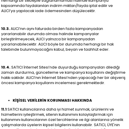
herhangi bir sebeple sağlanamaması halinde kampanya
kapsamında faydalanılan indirim miktarı/fayda iptal edilir ve
ALICI’ya yapılacak iade ödemesinden düşülecektir.
10.3.
ALICI’nın aynı faturada birden fazla kampanyadan
yararlanabilir durumda olması halinde kampanyalar
birleştirilmeyecek, ALICI yalnızca bir kampanyadan
yararlanabilecektir. ALICI böyle bir durumda herhangi bir hak
talebinde bulunmayacağını kabul, beyan ve taahhüt eder.
10.4.
SATICI İnternet Sitesi’nde duyurduğu kampanyaları dilediği
zaman durdurma, güncelleme ve kampanya koşullarını değiştirme
hakkı saklıdır. ALICI’nın İnternet Sitesi’nden yapacağı her bir alışveriş
öncesi kampanya koşullarını incelemesi gerekmektedir.
KİŞİSEL VERİLERİN KORUNMASI HAKKINDA
11.1
SATICI kullanıcılarına daha iyi hizmet sunmak, ürünlerini ve
hizmetlerini iyileştirmek, sitenin kullanımını kolaylaştırmak için
kullanımını kullanıcılarının özel tercihlerine ve ilgi alanlarına yönelik
çalışmalarda üyelerin kişisel bilgilerini kullanabilir. SATICI, ÜYE'nin