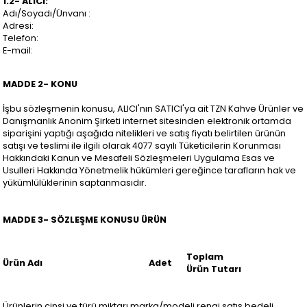
1.2- ALICI:
Adı/Soyadı/Ünvanı :
Adresi:
Telefon:
E-mail:
MADDE 2- KONU
İşbu sözleşmenin konusu, ALICI'nın SATICI'ya ait TZN Kahve Ürünler ve
Danışmanlık Anonim Şirketi internet sitesinden elektronik ortamda
siparişini yaptığı aşağıda nitelikleri ve satış fiyatı belirtilen ürünün
satışı ve teslimi ile ilgili olarak 4077 sayılı Tüketicilerin Korunması
Hakkındaki Kanun ve Mesafeli Sözleşmeleri Uygulama Esas ve
Usulleri Hakkında Yönetmelik hükümleri gereğince tarafların hak ve
yükümlülüklerinin saptanmasıdır.
MADDE 3- SÖZLEŞME KONUSU ÜRÜN
Toplam
Ürün Adı
Adet
Ürün Tutarı
Ürünlerin cinsi ve türü,miktarı,marka/modeli rengi satış bedeli