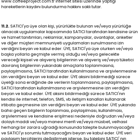
www.coffeeproject.com.tr internet sitesi üzerinde yaptığı
hareketlerin kaydını bulundurma hakkını saklı tutar.
11.2.
SATICI'ya üye olan kişi, yürürlükte bulunan ve/veya yürürlüğe
alınacak uygulamalar kapsamında SATICI tarafından kendisine ürün
ve hizmet tanıtımları, reklamlar, kampanyalar, avantajlar, anketler
ve diğer müşteri memnuniyeti uygulamaları sunulmasına izin
verdiğini beyan ve kabul eder. ÜYE, SATICI'ya üye olurken ve/veya
başka yollarla geçmişte vermiş olduğu ve/veya gelecekte
vereceği kişisel ve alışveriş bilgilerinin ve alışveriş ve/veya tüketici
davranış bilgilerinin yukarıdaki amaçlarla toplanmasına,
paylaşılmasına, SATICI tarafından kullanılmasına ve arşivlenmesine
izin verdiğini beyan ve kabul eder. ÜYE aksini bildirmediği sürece
üyeliği sona erdiğinde de verilerin toplanmasına, paylaşılmasına,
SATICI tarafından kullanılmasına ve arşivlenmesine izin verdiğini
beyan ve kabul eder. ÜYE aksini bildirmediği sürece SATICI'nın
kendisi ile internet, telefon, SMS, vb iletişim kanalları kullanarak
irtibata geçmesine izin verdiğini beyan ve kabul eder. ÜYE yukarıda
bahsi geçen bilgilerin toplanması, paylaşılması, kullanılması,
arşivlenmesi ve kendisine erişilmesi nedeniyle doğrudan ve/veya
dolaylı maddi ve/veya manevi menfi ve/veya müsbet, velhasıl
herhangi bir zarara uğradığı konusunda talepte bulunmayacağını
ve SATICI'yı sorumlu tutmayacağını beyan ve kabul eder. ÜYE veri
paylaşım tercihlerini değiştirmek isterse, bu talebini SATICI' nın