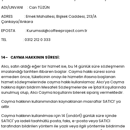
ADI/UNVANI : Can TÜZÜN
ADRES : Emek Mahallesi, Bişkek Caddesi, 213/A
Çankaya/Ankara
EPOSTA :
Kurumsal@coffeeproject.com.tr
TEL : 0312 212 0 333
14-
CAYMA HAKKININ SÜRESİ:
Alıcı, satın aldığı eğer bir hizmet ise, bu 14 günlük süre sözleşmenin
imzalandığı tarihten itibaren başlar. Cayma hakkı süresi sona
ermeden önce, tüketicinin onayı ile hizmetin ifasına başlanan
hizmet sözleşmelerinde cayma hakkı kullanılamaz. Alıcı’ya Cayma
hakkına ilişkin bildirim Mesafeli Sözleşmelerde ve İptal Koşullarında
sunulmuş olup, Alıcı Cayma koşullarını bilerek sipariş vermektedir.
Cayma hakkının kullanımından kaynaklanan masraflar SATICI’ ya
aittir.
Cayma hakkının kullanılması için 14 (ondört) günlük süre içinde
SATICI' ya iadeli taahhütlü posta, faks, e-posta veya SATICI
tarafından bildirilen yöntem ile yazılı veya ilgili yöntemle bildirimde