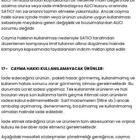
ALICI’ nın kusurundan kaynaklanan bir nedenle malın değerinde bir
azalma olursa veya iade imkânsızlaşırsa ALICI kusuru oranında
SATICI’ nın zararlarını tazmin etmekle yükümlüdür. Ancak cayma
hakkı süresi içinde malın veya ürünün usulüne uygun kullanılması
sebebiyle meydana gelen değişiklik ve bozulmalardan ALICI
sorumlu değildir.
Cayma hakkının kullanılması nedeniyle SATICI tarafından
düzenlenen kampanya limit tutarının altına düşülmesi halinde
kampanya kapsamında faydalanılan indirim miktarı iptal edilir.
17-
CAYMA HAKKI KULLANILAMAYACAK ÜRÜNLER:
İade edeceğiniz ürünün ; paketi hasar görmemiş, kullanılmamış ve
kullanım hatası sonucu zarar görmemiş olması gerekmektedir. Bu
durumda ücret iadesi yapılmaz. Tek kullanımlık ürünlerin ve hızlı
bozulan veya son kullanma tarihi geçme ihtimali olan ürünlerin
iadesi kabul edilmemektedir. Sarf malzemeleri (filtre vb.) ancak
ambalajı açılmamış, denenmemiş, bozulmamış ve kullanılmamış
olmaları halinde iade edilebilir.
İade etmek istediğiniz ürün ve ürünlerin tüm aksesuarları ve orijinal
kutusu ile beraber iade etmeniz gerekmektedir.
Aşağıdaki mesafeli sözleşmeler yönetmeliği gereğince; cayma