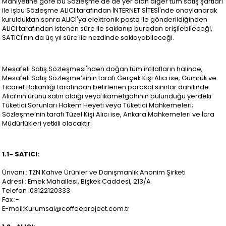
Mahiyetine göre bu Sözleşme'de de yer alan diğer tüm satış şartları
ile işbu Sözleşme ALICI tarafından İNTERNET SİTESİ'nde onaylanarak
kurulduktan sonra ALICI'ya elektronik posta ile gönderildiğinden
ALICI tarafından istenen süre ile saklanıp buradan erişilebileceği,
SATICI'nın da üç yıl süre ile nezdinde saklayabileceği.
Mesafeli Satış Sözleşmesi'nden doğan tüm ihtilafların halinde,
Mesafeli Satış Sözleşme’sinin tarafı Gerçek Kişi Alıcı ise, Gümrük ve
Ticaret Bakanlığı tarafından belirlenen parasal sınırlar dahilinde
Alıcı’nın ürünü satın aldığı veya ikametgahının bulunduğu yerdeki
Tüketici Sorunları Hakem Heyeti veya Tüketici Mahkemeleri;
Sözleşme’nin tarafı Tüzel Kişi Alıcı ise, Ankara Mahkemeleri ve İcra
Müdürlükleri yetkili olacaktır.
1.1- SATICI:
Ünvanı : TZN Kahve Ürünler ve Danışmanlık Anonim Şirketi
Adresi : Emek Mahallesi, Bişkek Caddesi, 213/A
Telefon :03122120333
Fax :-
E-mail:
Kurumsal@coffeeproject.com.tr