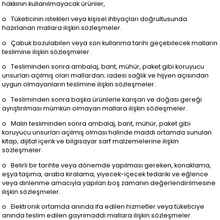
hakkının kullanılmayacak ürünler,
o Tüketicinin istekleri veya kişisel ihtiyaçları doğrultusunda
hazırlanan mallara ilişkin sözleşmeler.
o Çabuk bozulabilen veya son kullanma tarihi geçebilecek malların
teslimine ilişkin sözleşmeler.
o Tesliminden sonra ambalaj, bant, mühür, paket gibi koruyucu
unsurları açılmış olan mallardan; iadesi sağlık ve hijyen açısından
uygun olmayanların teslimine ilişkin sözleşmeler.
o Tesliminden sonra başka ürünlerle karışan ve doğası gereği
ayrıştırılması mümkün olmayan mallara ilişkin sözleşmeler.
o Malın tesliminden sonra ambalaj, bant, mühür, paket gibi
koruyucu unsurları açılmış olması halinde maddi ortamda sunulan
kitap, dijital içerik ve bilgisayar sarf malzemelerine ilişkin
sözleşmeler.
o Belirli bir tarihte veya dönemde yapılması gereken, konaklama,
eşya taşıma, araba kiralama, yiyecek-içecek tedariki ve eğlence
veya dinlenme amacıyla yapılan boş zamanın değerlendirilmesine
ilişkin sözleşmeler.
o Elektronik ortamda anında ifa edilen hizmetler veya tüketiciye
anında teslim edilen gayrimaddi mallara ilişkin sözleşmeler.