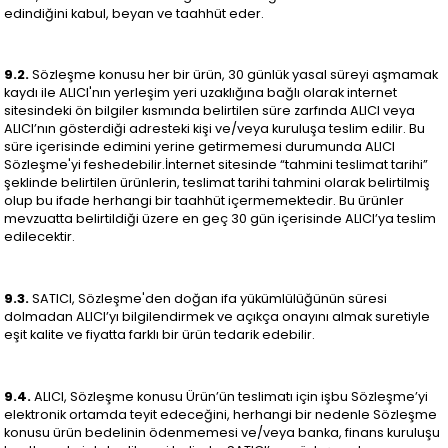
edindiğini kabul, beyan ve taahhüt eder.
9.2.
Sözleşme konusu her bir ürün, 30 günlük yasal süreyi aşmamak
kaydı ile ALICI'nın yerleşim yeri uzaklığına bağlı olarak internet
sitesindeki ön bilgiler kısmında belirtilen süre zarfında ALICI veya
ALICI’nın gösterdiği adresteki kişi ve/veya kuruluşa teslim edilir. Bu
süre içerisinde edimini yerine getirmemesi durumunda ALICI
Sözleşme'yi feshedebilir.İnternet sitesinde “tahmini teslimat tarihi”
şeklinde belirtilen ürünlerin, teslimat tarihi tahmini olarak belirtilmiş
olup bu ifade herhangi bir taahhüt içermemektedir. Bu ürünler
mevzuatta belirtildiği üzere en geç 30 gün içerisinde ALICI’ya teslim
edilecektir.
9.3.
SATICI, Sözleşme'den doğan ifa yükümlülüğünün süresi
dolmadan ALICI’yı bilgilendirmek ve açıkça onayını almak suretiyle
eşit kalite ve fiyatta farklı bir ürün tedarik edebilir.
9.4.
ALICI, Sözleşme konusu Ürün’ün teslimatı için işbu Sözleşme’yi
elektronik ortamda teyit edeceğini, herhangi bir nedenle Sözleşme
konusu ürün bedelinin ödenmemesi ve/veya banka, finans kuruluşu