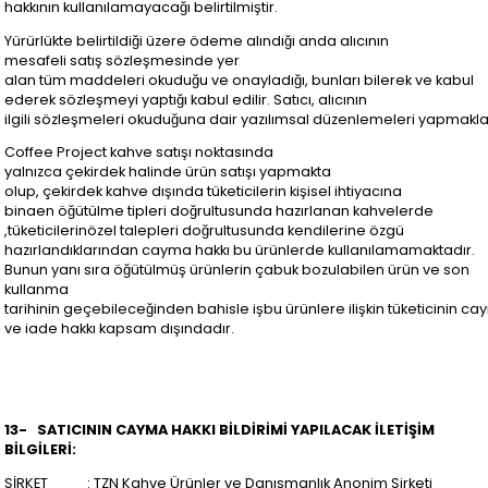
hakkının kullanılamayacağı belirtilmiştir.
Yürürlükte belirtildiği üzere ödeme alındığı anda alıcının
mesafeli satış sözleşmesinde yer
alan tüm maddeleri okuduğu ve onayladığı, bunları bilerek ve kabul
ederek sözleşmeyi yaptığı kabul edilir. Satıcı, alıcının
ilgili sözleşmeleri okuduğuna dair yazılımsal düzenlemeleri yapmakla 
Coffee Project kahve satışı noktasında
yalnızca çekirdek halinde ürün satışı yapmakta
olup, çekirdek kahve dışında tüketicilerin kişisel ihtiyacına
binaen öğütülme tipleri doğrultusunda hazırlanan kahvelerde
,tüketicilerinözel talepleri doğrultusunda kendilerine özgü
hazırlandıklarından cayma hakkı bu ürünlerde kullanılamamaktadır.
Bunun yanı sıra öğütülmüş ürünlerin çabuk bozulabilen ürün ve son
kullanma
tarihinin geçebileceğinden bahisle işbu ürünlere ilişkin tüketicinin c
ve iade hakkı kapsam dışındadır.
13-
SATICININ CAYMA HAKKI BİLDİRİMİ YAPILACAK İLETİŞİM
BİLGİLERİ:
ŞİRKET : TZN Kahve Ürünler ve Danışmanlık Anonim Şirketi