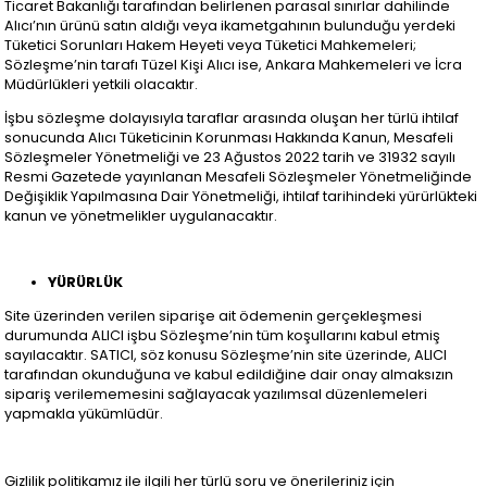
Ticaret Bakanlığı tarafından belirlenen parasal sınırlar dahilinde
Alıcı’nın ürünü satın aldığı veya ikametgahının bulunduğu yerdeki
Tüketici Sorunları Hakem Heyeti veya Tüketici Mahkemeleri;
Sözleşme’nin tarafı Tüzel Kişi Alıcı ise, Ankara Mahkemeleri ve İcra
Müdürlükleri yetkili olacaktır.
İşbu sözleşme dolayısıyla taraflar arasında oluşan her türlü ihtilaf
sonucunda Alıcı Tüketicinin Korunması Hakkında Kanun, Mesafeli
Sözleşmeler Yönetmeliği ve 23 Ağustos 2022 tarih ve 31932 sayılı
Resmi Gazetede yayınlanan Mesafeli Sözleşmeler Yönetmeliğinde
Değişiklik Yapılmasına Dair Yönetmeliği, ihtilaf tarihindeki yürürlükteki
kanun ve yönetmelikler uygulanacaktır.
YÜRÜRLÜK
Site üzerinden verilen siparişe ait ödemenin gerçekleşmesi
durumunda ALICI işbu Sözleşme’nin tüm koşullarını kabul etmiş
sayılacaktır. SATICI, söz konusu Sözleşme’nin site üzerinde, ALICI
tarafından okunduğuna ve kabul edildiğine dair onay almaksızın
sipariş verilememesini sağlayacak yazılımsal düzenlemeleri
yapmakla yükümlüdür.
Gizlilik politikamız ile ilgili her türlü soru ve önerileriniz için