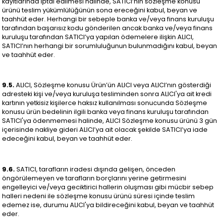
kayıtlarında iptal edilmesi halinde, SATICI’nın sözleşme konusu
ürünü teslim yükümlülüğünün sona ereceğini kabul, beyan ve
taahhüt eder. Herhangi bir sebeple banka ve/veya finans kuruluşu
tarafından başarısız kodu gönderilen ancak banka ve/veya finans
kuruluşu tarafından SATICI’ya yapılan ödemelere ilişkin ALICI,
SATICI’nın herhangi bir sorumluluğunun bulunmadığını kabul, beyan
ve taahhüt eder.
9.5.
ALICI, Sözleşme konusu Ürün’ün ALICI veya ALICI’nın gösterdiği
adresteki kişi ve/veya kuruluşa tesliminden sonra ALICI'ya ait kredi
kartının yetkisiz kişilerce haksız kullanılması sonucunda Sözleşme
konusu ürün bedelinin ilgili banka veya finans kuruluşu tarafından
SATICI'ya ödenmemesi halinde, ALICI Sözleşme konusu ürünü 3 gün
içerisinde nakliye gideri ALICI’ya ait olacak şekilde SATICI’ya iade
edeceğini kabul, beyan ve taahhüt eder.
9.6.
SATICI, tarafların iradesi dışında gelişen, önceden
öngörülemeyen ve tarafların borçlarını yerine getirmesini
engelleyici ve/veya geciktirici hallerin oluşması gibi mücbir sebep
halleri nedeni ile sözleşme konusu ürünü süresi içinde teslim
edemez ise, durumu ALICI'ya bildireceğini kabul, beyan ve taahhüt
eder.