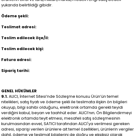
yukarıda belirtildiği gibidir.
Ödeme şekli:
Teslimat adresi:
Teslim edilecek ilçe/il:
Teslim edilecek kişi:
Fatura adresi:
Sipariş tarihi:
GENEL HÜKÜMLER
9.1.
ALICI, İnternet Sitesi’nde Sözleşme konusu Ürün’ün temel
nitelikleri, satış fiyatı ve ödeme şekli ile teslimata ilişkin ön bilgileri
okuyup, bilgi sahibi olduğunu, elektronik ortamda gerekli teyidi
verdiğini kabul, beyan ve taahhüt eder. ALICI’nın; Ön Bilgilendirmeyi
elektronik ortamda teyit etmesi, mesafeli satış sözleşmesinin
kurulmasından evvel, SATICI tarafından ALICI'ya verilmesi gereken
adresi, siparişi verilen ürünlere ait temel özellikleri, ürünlerin vergiler
dahil, ödeme ve teslimat bilgilerini de doğru ve eksiksiz olarak