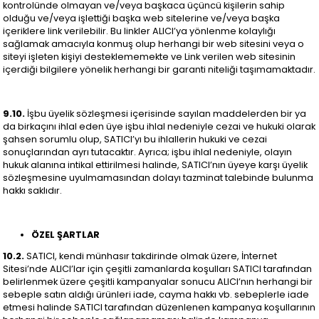
kontrolünde olmayan ve/veya başkaca üçüncü kişilerin sahip
olduğu ve/veya işlettiği başka web sitelerine ve/veya başka
içeriklere link verilebilir. Bu linkler ALICI’ya yönlenme kolaylığı
sağlamak amacıyla konmuş olup herhangi bir web sitesini veya o
siteyi işleten kişiyi desteklememekte ve Link verilen web sitesinin
içerdiği bilgilere yönelik herhangi bir garanti niteliği taşımamaktadır.
9.10.
İşbu üyelik sözleşmesi içerisinde sayılan maddelerden bir ya
da birkaçını ihlal eden üye işbu ihlal nedeniyle cezai ve hukuki olarak
şahsen sorumlu olup, SATICI’yı bu ihlallerin hukuki ve cezai
sonuçlarından ayrı tutacaktır. Ayrıca; işbu ihlal nedeniyle, olayın
hukuk alanına intikal ettirilmesi halinde, SATICI’nın üyeye karşı üyelik
sözleşmesine uyulmamasından dolayı tazminat talebinde bulunma
hakkı saklıdır.
ÖZEL ŞARTLAR
10.2.
SATICI, kendi münhasır takdirinde olmak üzere, İnternet
Sitesi’nde ALICI’lar için çeşitli zamanlarda koşulları SATICI tarafından
belirlenmek üzere çeşitli kampanyalar sonucu ALICI’nın herhangi bir
sebeple satın aldığı ürünleri iade, cayma hakkı vb. sebeplerle iade
etmesi halinde SATICI tarafından düzenlenen kampanya koşullarının