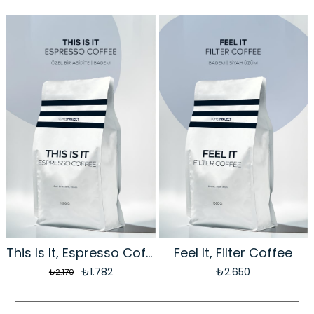
This Is It, Espresso Coffee (Toptan)
Feel It, Filter Coffee
₺1.782
₺2.650
₺2.170