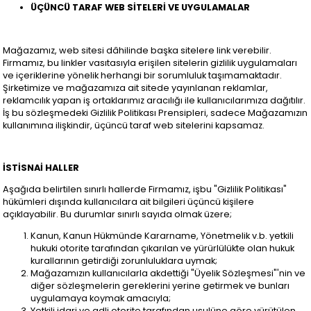
ÜÇÜNCÜ TARAF WEB SİTELERİ VE UYGULAMALAR
Mağazamız, web sitesi dâhilinde başka sitelere link verebilir.
Firmamız, bu linkler vasıtasıyla erişilen sitelerin gizlilik uygulamaları
ve içeriklerine yönelik herhangi bir sorumluluk taşımamaktadır.
Şirketimize ve mağazamıza ait sitede yayınlanan reklamlar,
reklamcılık yapan iş ortaklarımız aracılığı ile kullanıcılarımıza dağıtılır.
İş bu sözleşmedeki Gizlilik Politikası Prensipleri, sadece Mağazamızın
kullanımına ilişkindir, üçüncü taraf web sitelerini kapsamaz.
İSTİSNAİ HALLER
Aşağıda belirtilen sınırlı hallerde Firmamız, işbu "Gizlilik Politikası"
hükümleri dışında kullanıcılara ait bilgileri üçüncü kişilere
açıklayabilir. Bu durumlar sınırlı sayıda olmak üzere;
Kanun, Kanun Hükmünde Kararname, Yönetmelik v.b. yetkili
hukuki otorite tarafından çıkarılan ve yürürlülükte olan hukuk
kurallarının getirdiği zorunluluklara uymak;
Mağazamızın kullanıcılarla akdettiği "Üyelik Sözleşmesi"'nin ve
diğer sözleşmelerin gereklerini yerine getirmek ve bunları
uygulamaya koymak amacıyla;
Yetkili idari ve adli otorite tarafından usulüne göre yürütülen