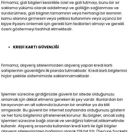
Firmamız, gizli bilgileri kesinlikle özel ve gizli tutmayı, bunu bir sır
saklama yükümü olarak addetmeyi ve gizliliğin sağlanması ve
sürdürülmesi, gizli bilginin tamamının veya herhangi bir kısmının
kamu alanına girmesini veya yetkisiz kullanımını veya üçüncü bir
kişiye ifşasını önlemek için gerekli tüm tedbirleri almayı ve gerekli
özeni göstermeyi taahhüt etmektedir.
KREDİ KARTI GÜVENLİĞİ
Firmamız, alışveriş sitelerimizden alışveriş yapan kredi kartı
sahiplerinin güvenliğini ilk planda tutmaktadır. Kredi kartı bilgileriniz
hiçbir şekilde sistemimizde saklanmamaktadır.
İşlemler sürecine girdiğinizde güvenli bir sitede olduğunuzu
anlamak için dikkat etmeniz gereken iki şey vardır. Bunlardan biri
tarayıcınızın en alt satırında bulunan bir anahtar ya da kilit
simgesidir. Bu güvenli bir internet sayfasında olduğunuzu gösterir
ve her türlü bilgileriniz şifrelenerek korunur. Bu bilgiler, ancak satış
işlemleri sürecine bağlı olarak ve verdiğiniz talimat istikametinde
kullanılır. Alışveriş sırasında kullanılan kredi kartı ile ilgili bilgiler
alışveriş sitelerimizden bağımsız olarak 128 bit SSL (Secure Sockets