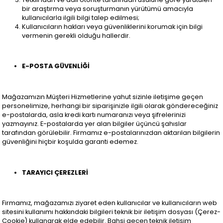
bir araştırma veya soruşturmanın yürütümü amacıyla
kullanıcılarla ilgili bilgi talep edilmesi;
Kullanıcıların hakları veya güvenliklerini korumak için bilgi
vermenin gerekli olduğu hallerdir.
E-POSTA GÜVENLİĞİ
Mağazamızın Müşteri Hizmetlerine yahut sizinle iletişime geçen
personelimize, herhangi bir siparişinizle ilgili olarak göndereceğiniz
e-postalarda, asla kredi kartı numaranızı veya şifrelerinizi
yazmayınız. E-postalarda yer alan bilgiler üçüncü şahıslar
tarafından görülebilir. Firmamız e-postalarınızdan aktarılan bilgilerin
güvenliğini hiçbir koşulda garanti edemez.
TARAYICI ÇEREZLERİ
Firmamız, mağazamızı ziyaret eden kullanıcılar ve kullanıcıların web
sitesini kullanımı hakkındaki bilgileri teknik bir iletişim dosyası (Çerez-
Cookie) kullanarak elde edebilir. Bahsi geçen teknik iletişim