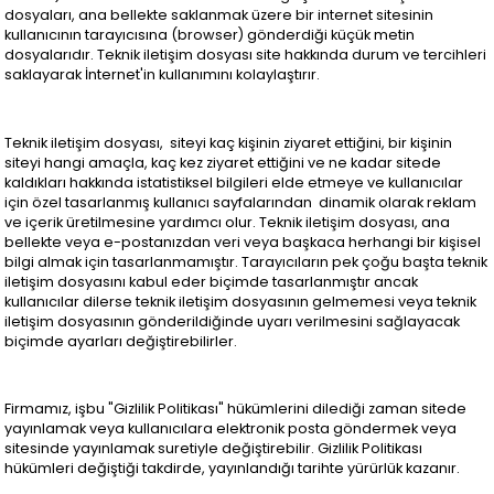
dosyaları, ana bellekte saklanmak üzere bir internet sitesinin
kullanıcının tarayıcısına (browser) gönderdiği küçük metin
dosyalarıdır. Teknik iletişim dosyası site hakkında durum ve tercihleri
saklayarak İnternet'in kullanımını kolaylaştırır.
Teknik iletişim dosyası, siteyi kaç kişinin ziyaret ettiğini, bir kişinin
siteyi hangi amaçla, kaç kez ziyaret ettiğini ve ne kadar sitede
kaldıkları hakkında istatistiksel bilgileri elde etmeye ve kullanıcılar
için özel tasarlanmış kullanıcı sayfalarından dinamik olarak reklam
ve içerik üretilmesine yardımcı olur. Teknik iletişim dosyası, ana
bellekte veya e-postanızdan veri veya başkaca herhangi bir kişisel
bilgi almak için tasarlanmamıştır. Tarayıcıların pek çoğu başta teknik
iletişim dosyasını kabul eder biçimde tasarlanmıştır ancak
kullanıcılar dilerse teknik iletişim dosyasının gelmemesi veya teknik
iletişim dosyasının gönderildiğinde uyarı verilmesini sağlayacak
biçimde ayarları değiştirebilirler.
Firmamız, işbu "Gizlilik Politikası" hükümlerini dilediği zaman sitede
yayınlamak veya kullanıcılara elektronik posta göndermek veya
sitesinde yayınlamak suretiyle değiştirebilir. Gizlilik Politikası
hükümleri değiştiği takdirde, yayınlandığı tarihte yürürlük kazanır.