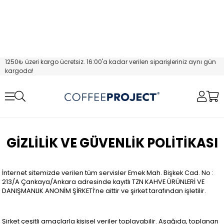
1250₺ üzeri kargo ücretsiz. 16:00'a kadar verilen siparişleriniz aynı gün
kargoda!
GİZLİLİK VE GÜVENLİK POLİTİKASI
İnternet sitemizde verilen tüm servisler Emek Mah. Bişkek Cad. No :
213/A Çankaya/Ankara adresinde kayıtlı TZN KAHVE ÜRÜNLERİ VE
DANIŞMANLIK ANONİM ŞİRKETİ’ne aittir ve şirket tarafından işletilir.
Şirket çeşitli amaçlarla kişisel veriler toplayabilir. Aşağıda, toplanan