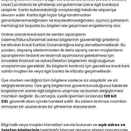
Layer) protokolü ile şifrelenip sorgulanmak üzere ilgili bankaya
ulaştırılır. Kartın kullanılabilirliği onaylandığı takdirde alışverişe
devam edilir. Kartla ilgili hiçbir bilgi tarafımızdan
görüntülenemediğinden ve kaydedilmediğinden, üçüncü şahısların
herhangi bir koşulda bu bilgileri ele geçirmesi engellenmiş olur.
Online olarak kredi kartı ile verilen siparişlerin
ödeme/fatura/teslimat adresi bilgilerinin güvenilirliği şirketimiz
tarafından Kredi Kartları Dolandırılığına karşı denetlenmektedir. Bu
yüzden, alışveriş sitelerimizden ilk defa sipariş veren müşterilerin
siparişlerinin tedarik ve teslimat aşamasına gelebilmesi için
öncelikle finansal ve adres/telefon bilgilerinin doğruluğunun
onaylanması gereklidir. Bu bilgilerin kontrolü için gerekirse kredi kartı
sahibi müşteri ile veya ilgili banka ile irtibata geçilmektedir.
Üye olurken verdiğiniz tüm bilgilere sadece siz ulaşabilir ve siz
değiştirebilirsiniz. Üye giriş bilgilerinizi güvenli koruduğunuz takdirde
başkalarının sizinle ilgili bilgilere ulaşması ve bunları değiştirmesi
mümkün değildir. Bu amaçla, üyelik işlemleri sırasında
128 bit
SSL
güvenlik alanı içinde hareket edilir. Bu sistem kırılması mümkün
olmayan bir uluslararası bir şifreleme standardıdır.
Bilgi hattı veya müşteri hizmetleri servisi bulunan ve
açık adres ve
telefon bilgilerinin
belirtildiği İnternet alışveriş siteleri günümüzde