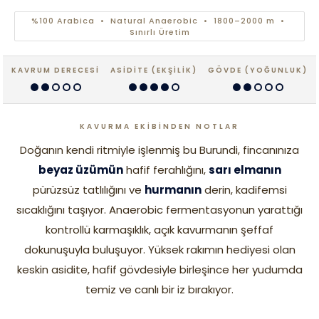
%100 Arabica • Natural Anaerobic • 1800–2000 m •
Sınırlı Üretim
KAVRUM DERECESİ
ASİDİTE (EKŞİLİK)
GÖVDE (YOĞUNLUK)
KAVURMA EKİBİNDEN NOTLAR
Doğanın kendi ritmiyle işlenmiş bu Burundi, fincanınıza
beyaz üzümün
hafif ferahlığını,
sarı elmanın
pürüzsüz tatlılığını ve
hurmanın
derin, kadifemsi
sıcaklığını taşıyor. Anaerobic fermentasyonun yarattığı
kontrollü karmaşıklık, açık kavurmanın şeffaf
dokunuşuyla buluşuyor. Yüksek rakımın hediyesi olan
keskin asidite, hafif gövdesiyle birleşince her yudumda
temiz ve canlı bir iz bırakıyor.