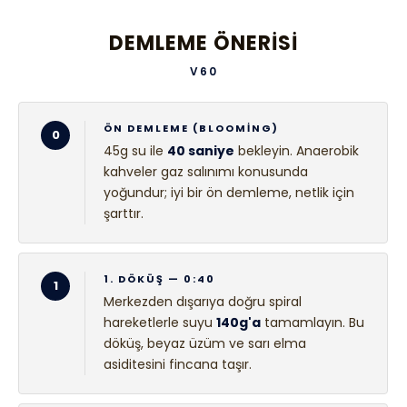
DEMLEME ÖNERISI
V60
ÖN DEMLEME (BLOOMING)
0
45g su ile
40 saniye
bekleyin. Anaerobik
kahveler gaz salınımı konusunda
yoğundur; iyi bir ön demleme, netlik için
şarttır.
1. DÖKÜŞ — 0:40
1
Merkezden dışarıya doğru spiral
hareketlerle suyu
140g'a
tamamlayın. Bu
döküş, beyaz üzüm ve sarı elma
asiditesini fincana taşır.