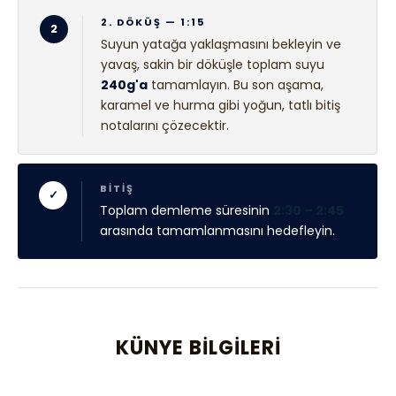
2. DÖKÜŞ — 1:15
2
Suyun yatağa yaklaşmasını bekleyin ve
yavaş, sakin bir döküşle toplam suyu
240g'a
tamamlayın. Bu son aşama,
karamel ve hurma gibi yoğun, tatlı bitiş
notalarını çözecektir.
BITIŞ
✓
Toplam demleme süresinin
2:30 – 2:45
arasında tamamlanmasını hedefleyin.
KÜNYE BILGILERI