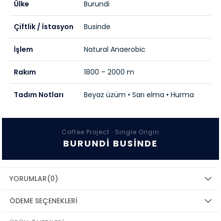
Ülke
Burundi
Çiftlik / İstasyon
Businde
İşlem
Natural Anaerobic
Rakım
1800 – 2000 m
Tadım Notları
Beyaz üzüm • Sarı elma • Hurma
Coffee Project · Single Origin
BURUNDI BUSINDE
YORUMLAR
(0)
ÖDEME SEÇENEKLERI