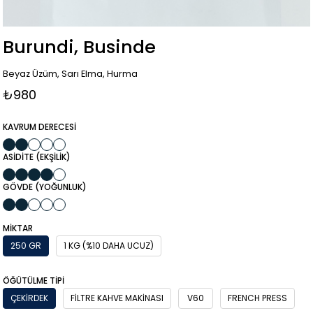
Burundi, Businde
Beyaz Üzüm, Sarı Elma, Hurma
₺980
KAVRUM DERECESİ
ASİDİTE (EKŞİLİK)
GÖVDE (YOĞUNLUK)
MIKTAR
250 GR
1 KG (%10 DAHA UCUZ)
ÖĞÜTÜLME TIPI
ÇEKIRDEK
FILTRE KAHVE MAKINASI
V60
FRENCH PRESS