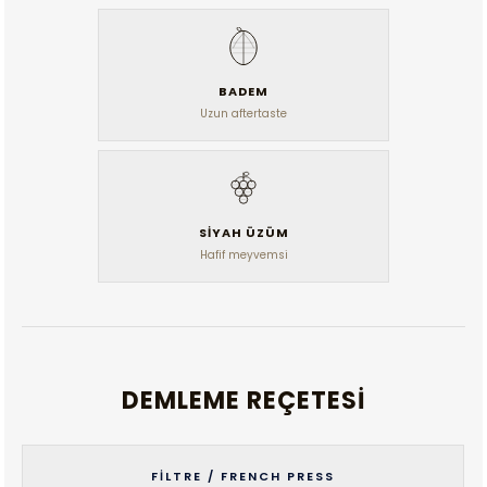
BADEM
Uzun aftertaste
SIYAH ÜZÜM
Hafif meyvemsi
DEMLEME REÇETESI
FILTRE / FRENCH PRESS