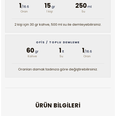
1
15
250
/16.6
gr
ml
Oran
1 kişi
Su
2 kişi için 30 gr kahve, 500 ml su ile demleyebilirsiniz.
OFIS / TOPLU DEMLEME
60
1
1
gr
lt
/16.6
Kahve
Su
Oran
Oranları damak tadınıza göre değiştirebilirsiniz.
ÜRÜN BILGILERI