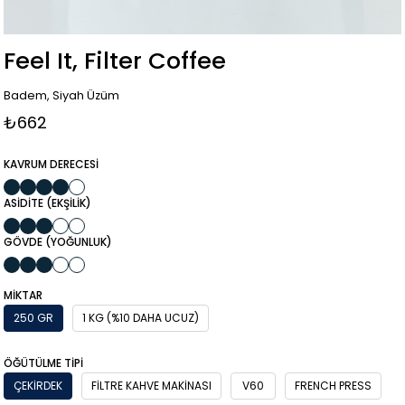
Feel It, Filter Coffee
Badem, Siyah Üzüm
₺662
KAVRUM DERECESİ
ASİDİTE (EKŞİLİK)
GÖVDE (YOĞUNLUK)
MIKTAR
250 GR
1 KG (%10 DAHA UCUZ)
ÖĞÜTÜLME TIPI
ÇEKIRDEK
FILTRE KAHVE MAKINASI
V60
FRENCH PRESS