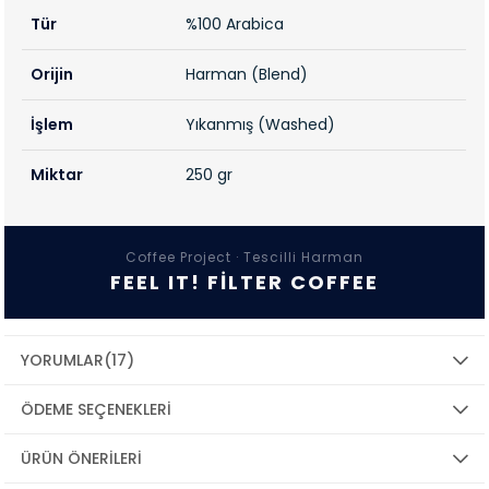
Tür
%100 Arabica
Orijin
Harman (Blend)
İşlem
Yıkanmış (Washed)
Miktar
250 gr
Coffee Project · Tescilli Harman
FEEL IT! FILTER COFFEE
YORUMLAR
(17)
ÖDEME SEÇENEKLERI
ÜRÜN ÖNERILERI