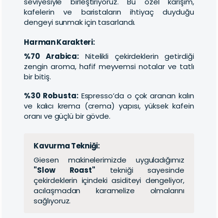
seviyesiyle birleştiriyoruz. Bu özel karışım,
kafelerin ve baristaların ihtiyaç duyduğu
dengeyi sunmak için tasarlandı.
Harman Karakteri:
%70 Arabica:
Nitelikli çekirdeklerin getirdiği
zengin aroma, hafif meyvemsi notalar ve tatlı
bir bitiş.
%30 Robusta:
Espresso’da o çok aranan kalın
ve kalıcı krema (crema) yapısı, yüksek kafein
oranı ve güçlü bir gövde.
Kavurma Tekniği:
Giesen makinelerimizde uyguladığımız
"Slow Roast"
tekniği sayesinde
çekirdeklerin içindeki asiditeyi dengeliyor,
acılaşmadan karamelize olmalarını
sağlıyoruz.