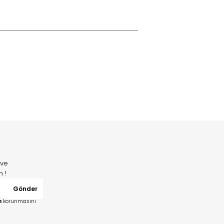
 ve
n !
Gönder
n
korunmasını