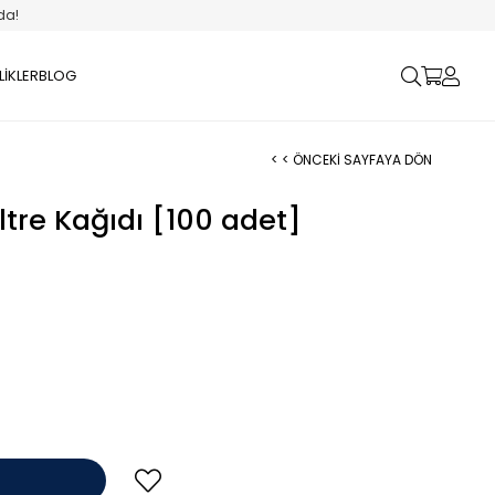
da!
LİKLER
BLOG
< < ÖNCEKI SAYFAYA DÖN
tre Kağıdı [100 adet]