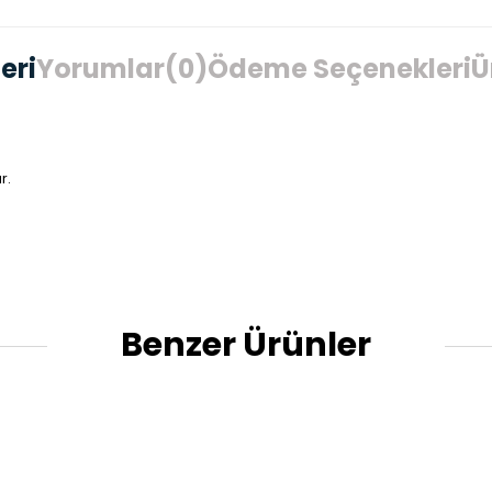
eri
Yorumlar
(0)
Ödeme Seçenekleri
Ü
r.
Benzer Ürünler