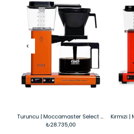
Turuncu | Moccamaster Select Filtre Kahve Makinesi Cam Potlu
₺28.735,00