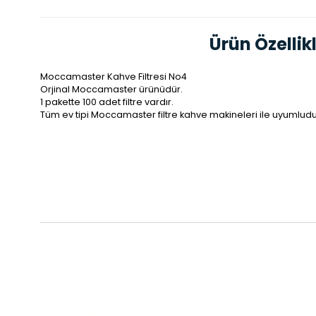
Ürün Özellikl
Moccamaster Kahve Filtresi No4
Orjinal Moccamaster ürünüdür.
1 pakette 100 adet filtre vardır.
Tüm ev tipi Moccamaster filtre kahve makineleri ile uyumludu