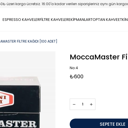
50₺ üzeri kargo ücretsiz. 16:00'a kadar verilen siparişleriniz aynı gün kargo
ESPRESSO KAHVELER
FİLTRE KAHVELER
EKİPMANLAR
TOPTAN KAHVE
ETKİN
MASTER FILTRE KAĞIDI [100 ADET]
MoccaMaster Fil
No:4
₺600