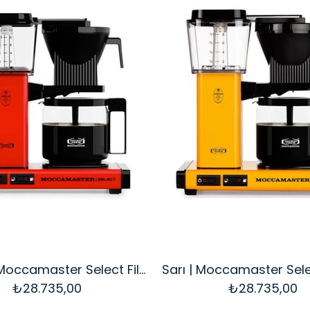
Kırmızı | Moccamaster Select Filtre Kahve Makinesi Cam Potlu
₺28.735,00
₺28.735,00