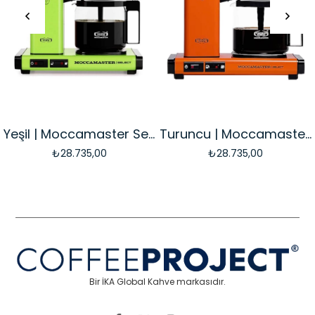
Yeşil | Moccamaster Select Filtre Kahve Makinesi Cam Potlu
Turuncu | Moccamaster Select Filtre Kahve Makinesi Cam Potlu
35,00
₺28.735,00
₺28.73
Bir İKA Global Kahve markasıdır.