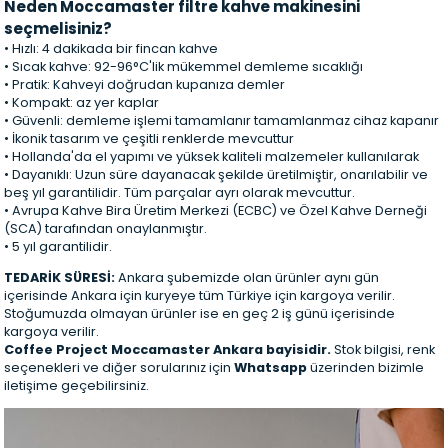
Neden Moccamaster filtre kahve makinesini
seçmelisiniz?
• Hızlı: 4 dakikada bir fincan kahve
• Sıcak kahve: 92-96°C'lik mükemmel demleme sıcaklığı
• Pratik: Kahveyi doğrudan kupanıza demler
• Kompakt: az yer kaplar
• Güvenli: demleme işlemi tamamlanır tamamlanmaz cihaz kapanır
• İkonik tasarım ve çeşitli renklerde mevcuttur
• Hollanda'da el yapımı ve yüksek kaliteli malzemeler kullanılarak
• Dayanıklı: Uzun süre dayanacak şekilde üretilmiştir, onarılabilir ve
beş yıl garantilidir. Tüm parçalar ayrı olarak mevcuttur.
• Avrupa Kahve Bira Üretim Merkezi (ECBC) ve Özel Kahve Derneği
(SCA) tarafından onaylanmıştır.
• 5 yıl garantilidir.
TEDARİK SÜRESİ:
Ankara şubemizde olan ürünler aynı gün
içerisinde Ankara için kuryeye tüm Türkiye için kargoya verilir.
Stoğumuzda olmayan ürünler ise en geç 2 iş günü içerisinde
kargoya verilir.
Coffee Project Moccamaster Ankara bayisidir.
Stok bilgisi, renk
seçenekleri ve diğer sorularınız için
Whatsapp
üzerinden bizimle
iletişime geçebilirsiniz.