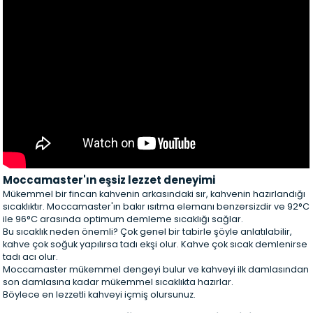
Moccamaster'ın eşsiz lezzet deneyimi
Mükemmel bir fincan kahvenin arkasındaki sır, kahvenin hazırlandığı
sıcaklıktır. Moccamaster'ın bakır ısıtma elemanı benzersizdir ve 92°C
ile 96°C arasında optimum demleme sıcaklığı sağlar.
Bu sıcaklık neden önemli? Çok genel bir tabirle şöyle anlatılabilir,
kahve çok soğuk yapılırsa tadı ekşi olur. Kahve çok sıcak demlenirse
tadı acı olur.
Moccamaster mükemmel dengeyi bulur ve kahveyi ilk damlasından
son damlasına kadar mükemmel sıcaklıkta hazırlar.
Böylece en lezzetli kahveyi içmiş olursunuz.