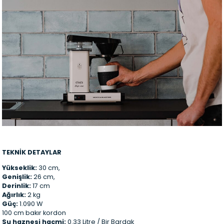
TEKNİK DETAYLAR
Yükseklik:
30 cm,
Genişlik:
26 cm,
Derinlik:
17 cm
Ağırlık:
2 kg
Güç:
1.090 W
100 cm bakır kordon
Su haznesi hacmi:
0.33 Litre / Bir Bardak