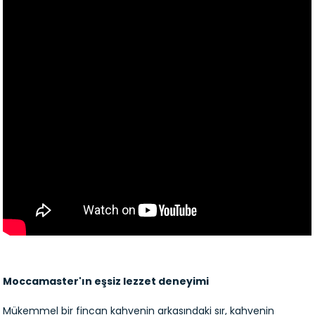
Moccamaster'ın eşsiz lezzet deneyimi
Mükemmel bir fincan kahvenin arkasındaki sır, kahvenin