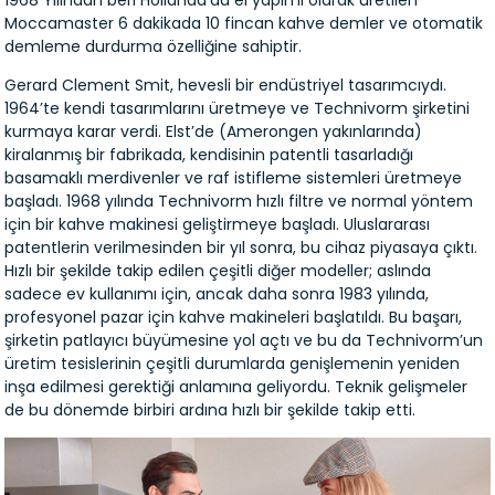
1968 Yılından beri Hollanda’da el yapımı olarak üretilen
Moccamaster 6 dakikada 10 fincan kahve demler ve otomatik
demleme durdurma özelliğine sahiptir.
Gerard Clement Smit, hevesli bir endüstriyel tasarımcıydı.
1964’te kendi tasarımlarını üretmeye ve Technivorm şirketini
kurmaya karar verdi. Elst’de (Amerongen yakınlarında)
kiralanmış bir fabrikada, kendisinin patentli tasarladığı
basamaklı merdivenler ve raf istifleme sistemleri üretmeye
başladı. 1968 yılında Technivorm hızlı filtre ve normal yöntem
için bir kahve makinesi geliştirmeye başladı. Uluslararası
patentlerin verilmesinden bir yıl sonra, bu cihaz piyasaya çıktı.
Hızlı bir şekilde takip edilen çeşitli diğer modeller; aslında
sadece ev kullanımı için, ancak daha sonra 1983 yılında,
profesyonel pazar için kahve makineleri başlatıldı. Bu başarı,
şirketin patlayıcı büyümesine yol açtı ve bu da Technivorm’un
üretim tesislerinin çeşitli durumlarda genişlemenin yeniden
inşa edilmesi gerektiği anlamına geliyordu. Teknik gelişmeler
de bu dönemde birbiri ardına hızlı bir şekilde takip etti.