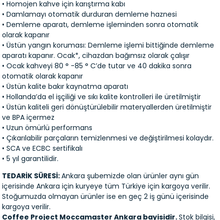
• Homojen kahve için karıştırma kabı
• Damlamayı otomatik durduran demleme haznesi
• Demleme aparatı, demleme işleminden sonra otomatik
olarak kapanır
• Üstün yangın koruması: Demleme işlemi bittiğinde demleme
aparatı kapanır. Ocak*, cihazdan bağımsız olarak çalışır
• Ocak kahveyi 80 ° -85 ° C’de tutar ve 40 dakika sonra
otomatik olarak kapanır
• Üstün kalite bakır kaynatma aparatı
• Hollanda’da el işçiliği ve sıkı kalite kontrolleri ile üretilmiştir
• Üstün kaliteli geri dönüştürülebilir materyallerden üretilmiştir
ve BPA içermez
• Uzun ömürlü performans
• Çıkarılabilir parçaların temizlenmesi ve değiştirilmesi kolaydır.
• SCA ve ECBC sertifikalı
• 5 yıl garantilidir.
TEDARİK SÜRESİ:
Ankara şubemizde olan ürünler aynı gün
içerisinde Ankara için kuryeye tüm Türkiye için kargoya verilir.
Stoğumuzda olmayan ürünler ise en geç 2 iş günü içerisinde
kargoya verilir.
Coffee Project Moccamaster Ankara bayisidir.
Stok bilgisi,