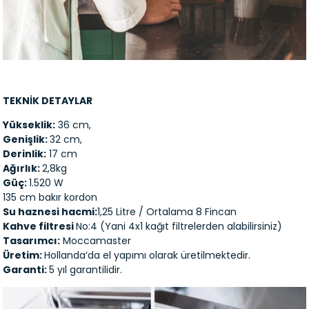
TEKNİK DETAYLAR
Yükseklik:
36 cm,
Genişlik:
32 cm,
Derinlik:
17 cm
Ağırlık:
2,8kg
Güç:
1.520 W
135 cm bakır kordon
Su haznesi hacmi:
1,25 Litre / Ortalama 8 Fincan
Kahve filtresi
No:4 (Yani 4x1 kağıt filtrelerden alabilirsiniz)
Tasarımcı:
Moccamaster
Üretim:
Hollanda’da el yapımı olarak üretilmektedir.
Garanti:
5 yıl garantilidir.