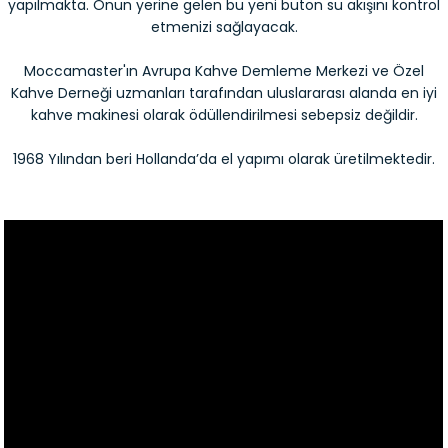
yapılmakta. Onun yerine gelen bu yeni buton su akışını kontrol
etmenizi sağlayacak.
Moccamaster'ın Avrupa Kahve Demleme Merkezi ve Özel
Kahve Derneği uzmanları tarafından uluslararası alanda en iyi
kahve makinesi olarak ödüllendirilmesi sebepsiz değildir.
1968 Yılından beri Hollanda’da el yapımı olarak üretilmektedir.