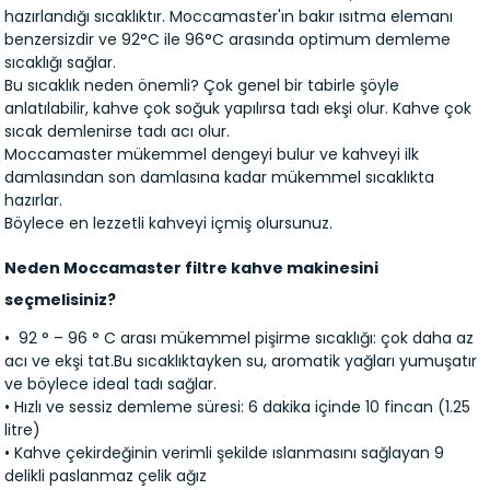
hazırlandığı sıcaklıktır. Moccamaster'ın bakır ısıtma elemanı
benzersizdir ve 92°C ile 96°C arasında optimum demleme
sıcaklığı sağlar.
Bu sıcaklık neden önemli? Çok genel bir tabirle şöyle
anlatılabilir, kahve çok soğuk yapılırsa tadı ekşi olur. Kahve çok
sıcak demlenirse tadı acı olur.
Moccamaster mükemmel dengeyi bulur ve kahveyi ilk
damlasından son damlasına kadar mükemmel sıcaklıkta
hazırlar.
Böylece en lezzetli kahveyi içmiş olursunuz.
Neden Moccamaster filtre kahve makinesini
seçmelisiniz?
• 92 ° – 96 ° C arası mükemmel pişirme sıcaklığı: çok daha az
acı ve ekşi tat.Bu sıcaklıktayken su, aromatik yağları yumuşatır
ve böylece ideal tadı sağlar.
• Hızlı ve sessiz demleme süresi: 6 dakika içinde 10 fincan (1.25
litre)
• Kahve çekirdeğinin verimli şekilde ıslanmasını sağlayan 9
delikli paslanmaz çelik ağız