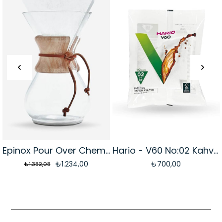
Epinox Pour Over Chemex Demleme Ekipmanı | 4 Cupv 600Ml
Hario - V60 No:02 Kahve Filtre Kağıdı | 100 Adet
₺1.234,00
₺700,00
₺1.382,08