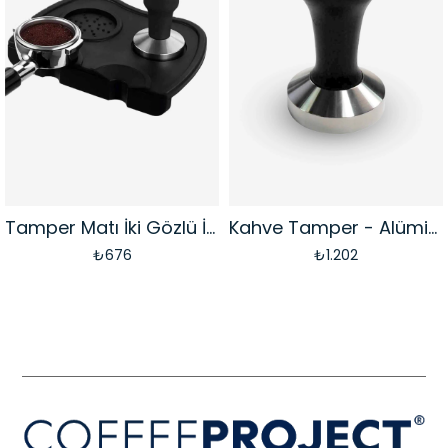
Tamper Matı İki Gözlü İki Yuvalı | Kokusuz Silikon
Kahve Tamper - Alüminyum Saplı | 58 mm
₺676
₺1.202