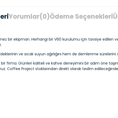
eri
Yorumlar
(0)
Ödeme Seçenekleri
Ü
ez bir ekipman. Herhangi bir V60 kurulumu için tavsiye edilen ve
z.
eklerinin ve sıcak suyun ağırlığını hem de demlenme sürelerini ölç
 bir firma. Ürünleri kaliteli ve kahve deneyimini bir adım öne taş
oruz. Coffee Project stoklarından direkt olarak teslim edileceğind