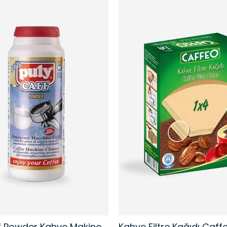
Puly Caff Powder Kahve Makinesi Temizleme Tozu | 900 Gr