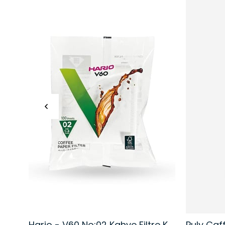
Hario - V60 No:02 Kahve Filtre Kağıdı | 100 Adet