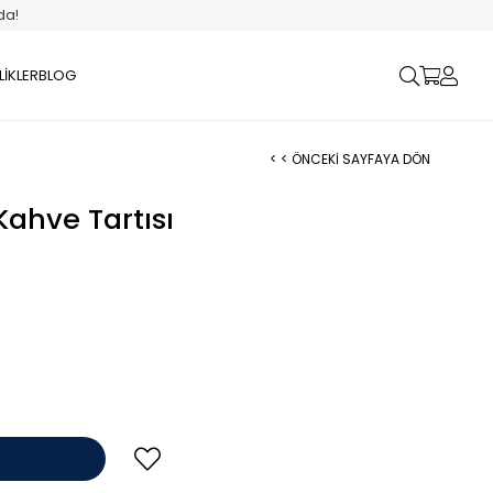
da!
LİKLER
BLOG
< < ÖNCEKI SAYFAYA DÖN
Kahve Tartısı