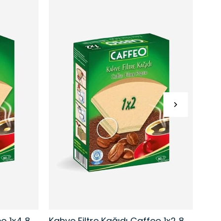
Kahve Filtre Kağıdı Caffeo 1x4 80 Adet | Ağartılmamış Doğal Kağıt
Kahve Filtre Kağıdı Caffeo 1x2 80 Adet | Ağartılmamış Doğal Kağıt