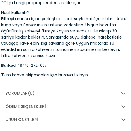
*Ölçü kaşığı polipropilenden üretilmiştir.
Nasıl kullanılır?
Filtreyi ürünün içine yerleştirip sıcak suyla hafifçe ıslatın. Ürünü
kupa veya Server’ınızın üstüne yerleştirin. Uygun boyutta
öğütülmüş kahveyi filtreye koyun ve sıcak su ile ıslatıp 30
saniye kadar bekletin. Sonrasında suyu dairesel hareketlerle
yavaşça ilave edin. Kişi sayısına göre uygun miktarda su
ekledikten sonra kahvenin tamamen süzülmesini bekleyin,
filtre kahveniz servise hazır.
Barkod
: 4977642724037
Tüm kahve ekipmanları için
buraya
tıklayın.
YORUMLAR
(0)
ÖDEME SEÇENEKLERI
ÜRÜN ÖNERILERI