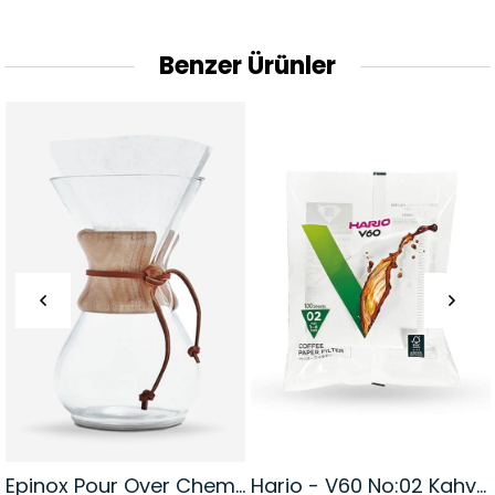
Benzer Ürünler
Epinox Pour Over Chemex Demleme Ekipmanı | 4 Cupv 600Ml
Hario - V60 No:02 Kahve Filtre Kağıdı | 100 Adet