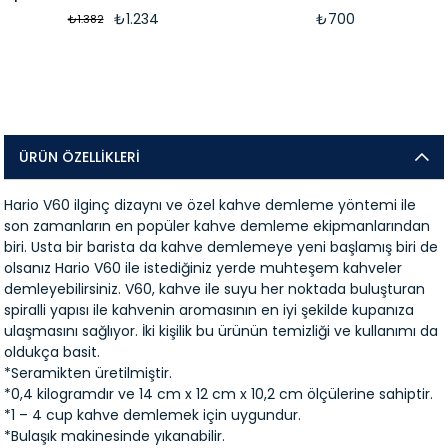
₺1.234
₺700
₺1.382
ÜRÜN ÖZELLIKLERI
Hario V60 ilginç dizaynı ve özel kahve demleme yöntemi ile
son zamanların en popüler kahve demleme ekipmanlarından
biri. Usta bir barista da kahve demlemeye yeni başlamış biri de
olsanız Hario V60 ile istediğiniz yerde muhteşem kahveler
demleyebilirsiniz. V60, kahve ile suyu her noktada buluşturan
spiralli yapısı ile kahvenin aromasının en iyi şekilde kupanıza
ulaşmasını sağlıyor. İki kişilik bu ürünün temizliği ve kullanımı da
oldukça basit.
*Seramikten üretilmiştir.
*0,4 kilogramdır ve 14 cm x 12 cm x 10,2 cm ölçülerine sahiptir.
*1 – 4 cup kahve demlemek için uygundur.
*Bulaşık makinesinde yıkanabilir.