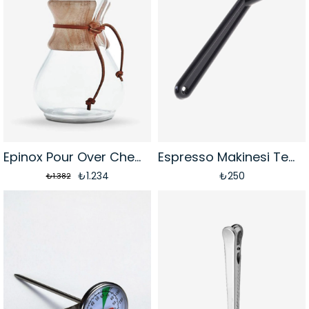
Epinox Pour Over Chemex Demleme Ekipmanı | 4 Cupv 600Ml
Espresso Makinesi Temizleme Fırçası
₺1.234
₺250
₺1.382