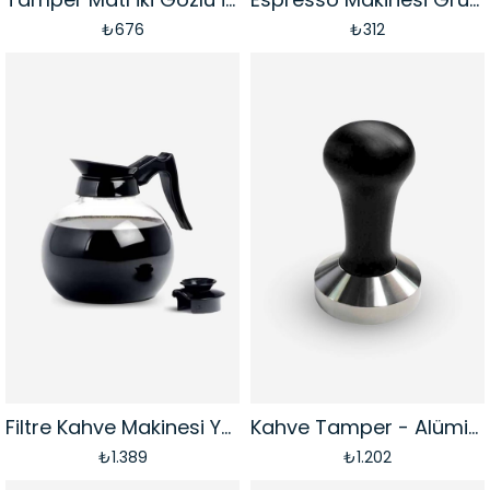
₺676
₺312
Filtre Kahve Makinesi Yedek Cam Potu | 1.8 Lt
Kahve Tamper - Alüminyum Saplı | 58 mm
₺1.389
₺1.202