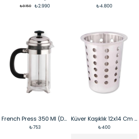
₺2.990
₺4.800
₺3.150
French Press 350 Ml (DÜZ-350D)
Küver Kaşıklık 12x14 Cm (KUV-14)
₺753
₺400