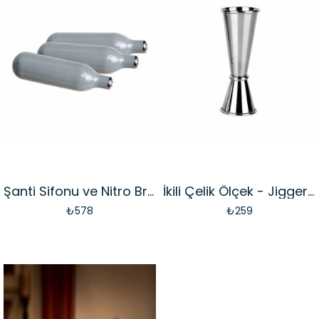
Şanti Sifonu ve Nitro Brew Tüpü - 10lu (KST-08)
İkili Çelik Ölçek - Jigger 30/60 Ml (JIG-3060)
₺578
₺259