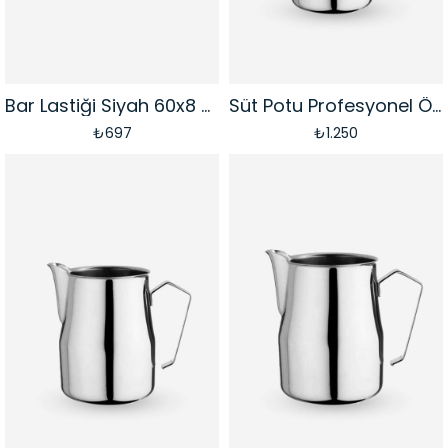
Bar Lastiği Siyah 60x8 cm
Süt Potu Profesyonel Ördek Ağızlı Latte Art Pitcher - Paslanmaz Çelik | 350 ml
₺697
₺1.250