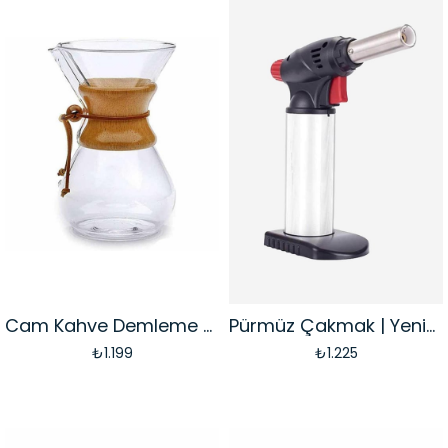
Cam Kahve Demleme 600 Ml (CK-600A)
Pürmüz Çakmak | Yeniden Doldurulabilir (PRM-01)
₺1.199
₺1.225