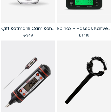
Çift Katmanlı Cam Kahve Bardağı | 250 ml
Epinox - Hassas Kahve Tartısı
₺349
₺1.416