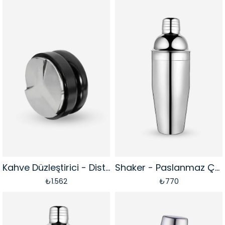
Kahve Düzleştirici - Distribütör | 58 mm
Shaker - Paslanmaz Çelik | 500 ml
₺1.562
₺770