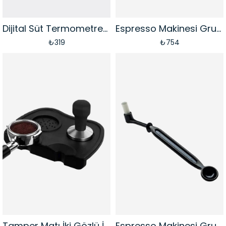
Dijital Süt Termometresi DT-03
Espresso Makinesi Grup Temizleme Fırçası Yuvarlak | 58mm
₺319
₺754
Tamper Matı İki Gözlü İki Yuvalı | Kokusuz Silikon
Espresso Makinesi Grup Temizleme Fırçası | Ölçekli