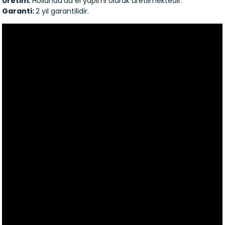
Üretim:
Hollanda’da el yapımı olarak üretilmektedir.
Garanti:
2 yıl garantilidir.