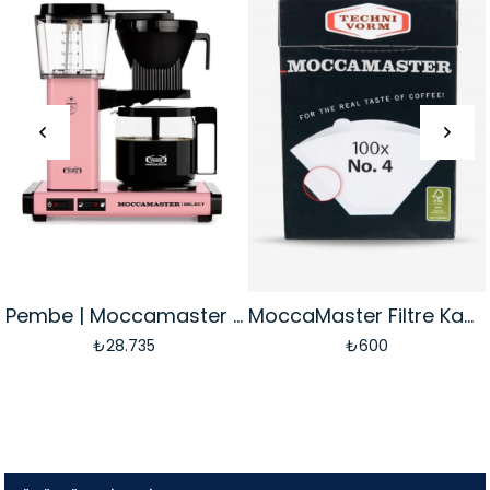
Pembe | Moccamaster Select Filtre Kahve Makinesi Cam Potlu
MoccaMaster Filtre Kağıdı [100 adet]
₺28.735
₺600